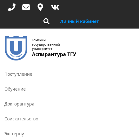
Перейти
к
основному
Личный кабинет
содержанию
Томский
государственный
университет
Аспирантура ТГУ
Toggle
navigat
Поступление
Обучение
Докторантура
Соискательство
Экстерну