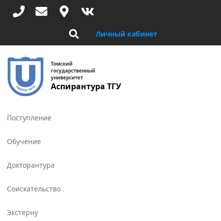
Перейти
к
основному
Личный кабинет
содержанию
Томский
государственный
университет
Аспирантура ТГУ
Toggle
navigat
Поступление
Обучение
Докторантура
Соискательство
Экстерну