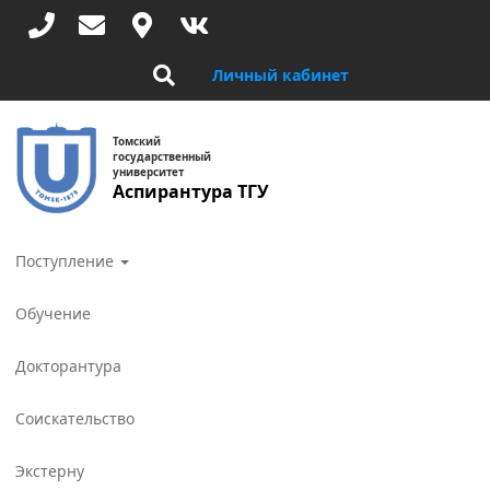
Перейти
к
основному
Личный кабинет
содержанию
Томский
государственный
университет
Аспирантура ТГУ
Toggle
navigat
Поступление
Обучение
Докторантура
Соискательство
Экстерну